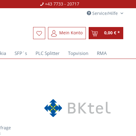
+43 7733 - 20717
Service/Hilfe
Mein Konto
0,00 € *
kia
SFP´s
PLC Splitter
Topvision
RMA
nfrage
k