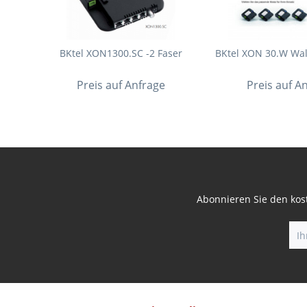
BKtel XON1300.SC -2 Faser
BKtel XON 30.W Wal
Preis auf Anfrage
Preis auf A
Abonnieren Sie den kost