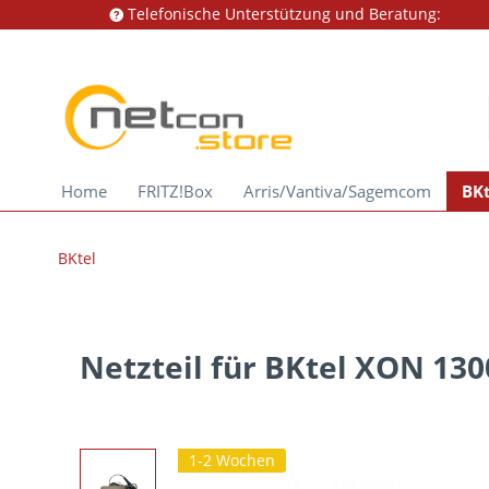
Telefonische Unterstützung und Beratung:
Home
FRITZ!Box
Arris/Vantiva/Sagemcom
BKt
BKtel
Netzteil für BKtel XON 130
1-2 Wochen