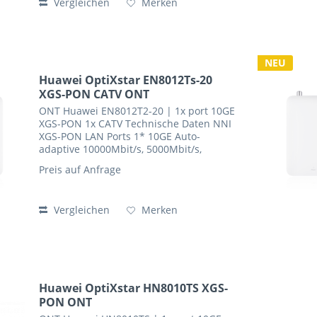
Vergleichen
Merken
NEU
Huawei OptiXstar EN8012Ts-20
XGS-PON CATV ONT
ONT Huawei EN8012T2-20 | 1x port 10GE
XGS-PON 1x CATV Technische Daten NNI
XGS-PON LAN Ports 1* 10GE Auto-
adaptive 10000Mbit/s, 5000Mbit/s,
2500Mbit/s,1000Mbit/s, 100Mbit/s
Preis auf Anfrage
Optical Conector SC/APC CATV port
Frequency Range 54 MHz to 1000...
Vergleichen
Merken
Huawei OptiXstar HN8010TS XGS-
PON ONT