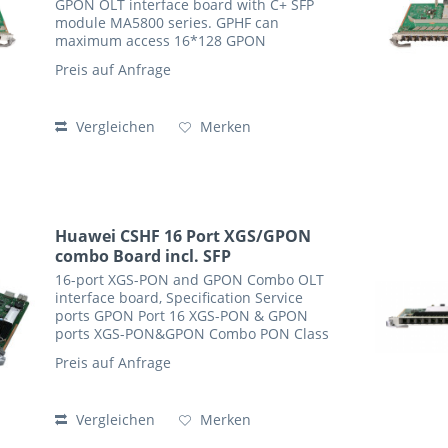
GPON OLT interface board with C+ SFP
module MA5800 series. GPHF can
maximum access 16*128 GPON
subscribers. Specification Service ports
Preis auf Anfrage
GPON Port 16-GPON Port GPON SFP
Module Specification Type B+...
Vergleichen
Merken
Huawei CSHF 16 Port XGS/GPON
combo Board incl. SFP
16-port XGS-PON and GPON Combo OLT
interface board, Specification Service
ports GPON Port 16 XGS-PON & GPON
ports XGS-PON&GPON Combo PON Class
C+ Module Type One-fiber bi-directional
Preis auf Anfrage
optical module Operating Wavelength
GPON channel: Tx:...
Vergleichen
Merken