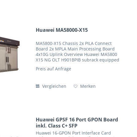
Huawei MA58000-X15
MA5800-X15 Chassis 2x PILA Connect
Board 2x MPLA Main Processing Board
4x10G Uplink Overview Huawei MA5800
X15 NG OLT H901BPIB subrack equipped
with 2xH901MPLA, 2xH901PILA Comes
Preis auf Anfrage
with accessory package Huawei MA5800
X15 NG OLT MAX 17408...
Vergleichen
Merken
Huawei GPSF 16 Port GPON Board
inkl. Class C+ SFP
Huawei 16-GPON Port Interface Card