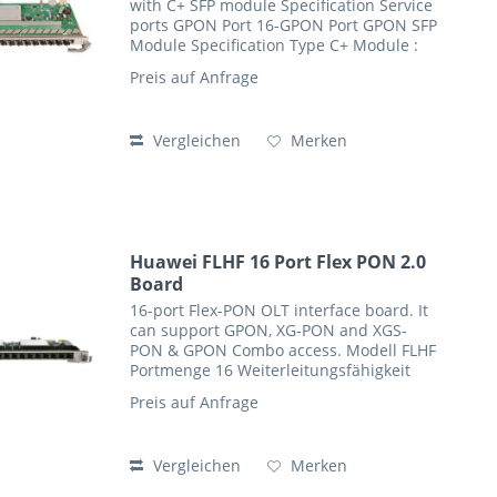
with C+ SFP module Specification Service
ports GPON Port 16-GPON Port GPON SFP
Module Specification Type C+ Module :
One-fiber bi-directional optical module,
Preis auf Anfrage
class C+ Operating Wavelength Tx: 1490
nm,...
Vergleichen
Merken
Huawei FLHF 16 Port Flex PON 2.0
Board
16-port Flex-PON OLT interface board. It
can support GPON, XG-PON and XGS-
PON & GPON Combo access. Modell FLHF
Portmenge 16 Weiterleitungsfähigkeit
200 Gbit/s Rate-Modus Advanced Flex-
Preis auf Anfrage
PON2.0 Hafentarif GPON-Upstream:
1.244 Gbit/s...
Vergleichen
Merken