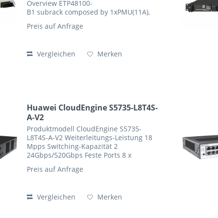
Overview ETP48100-
B1 subrack composed by 1xPMU(11A),
1xPSU(R4850G2); comes with pre-
Preis auf Anfrage
connected Europe power cable, max
output 50A. Maximum output power:
3000 W (176–290 V...
Vergleichen
Merken
Huawei CloudEngine S5735-L8T4S-
A-V2
Produktmodell CloudEngine S5735-
L8T4S-A-V2 Weiterleitungs-Leistung 18
Mpps Switching-Kapazität 2
24Gbps/520Gbps Feste Ports 8 x
10/100/1.000 BASE-T-Ports 4 x GE SFP-
Preis auf Anfrage
Ports PoE Nicht unterstützt MAC-
Funktionen Automatisches Erlernen
und...
Vergleichen
Merken