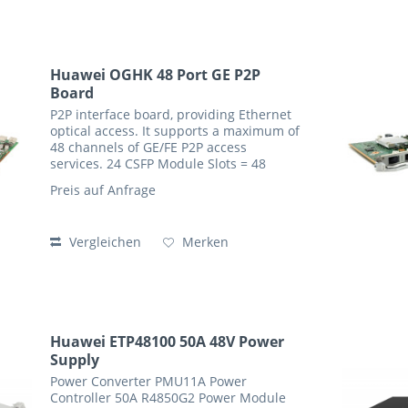
Huawei OGHK 48 Port GE P2P
Board
P2P interface board, providing Ethernet
optical access. It supports a maximum of
48 channels of GE/FE P2P access
services. 24 CSFP Module Slots = 48
Gigabit Ethernet Port´s Specification
Preis auf Anfrage
Descripton MAC address number 131072
Shaping in...
Vergleichen
Merken
Huawei ETP48100 50A 48V Power
Supply
Power Converter PMU11A Power
Controller 50A R4850G2 Power Module