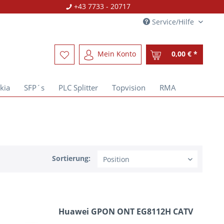
+43 7733 - 20717
Service/Hilfe
Mein Konto
0,00 € *
kia
SFP´s
PLC Splitter
Topvision
RMA
Sortierung:
Huawei GPON ONT EG8112H CATV