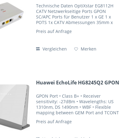
Technische Daten OptiXstar EG8112H
CATV Netzwerkseitige Ports GPON
SC/APC Ports für Benutzer 1 x GE 1 x
POTS 1x CATV Abmessungen 35mm x
135mm x 115mm (ohne Pads)
Preis auf Anfrage
Betriebstemperatur 0°C bis 40°C Relative
Luftfeuchtigkeit 5% RL bis 95% RL...
Vergleichen
Merken
Huawei EchoLife HG8245Q2 GPON
GPON Port • Class B+ • Receiver
sensitivity: -27dBm • Wavelengths: US
1310nm, DS 1490nm • WBF • Flexible
mapping between GEM Port and TCONT
• GPON: consistent with the SN or
Preis auf Anfrage
password authentication defined in
G.984.3 • Bi-directional FEC...