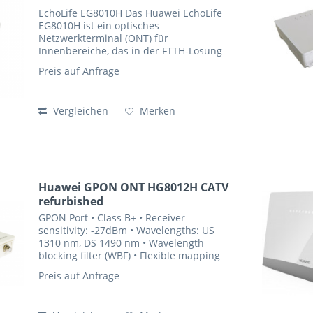
EchoLife EG8010H Das Huawei EchoLife
EG8010H ist ein optisches
Netzwerkterminal (ONT) für
Innenbereiche, das in der FTTH-Lösung
von Huawei eingesetzt wird. Mithilfe von
Preis auf Anfrage
GPON-Technologie wird Ultra-
Breitbandzugang für private und...
Vergleichen
Merken
Huawei GPON ONT HG8012H CATV
refurbished
GPON Port • Class B+ • Receiver
sensitivity: -27dBm • Wavelengths: US
1310 nm, DS 1490 nm • Wavelength
blocking filter (WBF) • Flexible mapping
between GEM Port and TCONT • GPON:
Preis auf Anfrage
consistent with the SN or password
authentication defined...