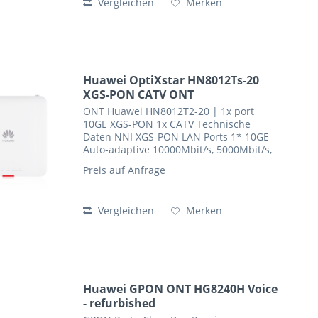
Vergleichen
Merken
Huawei OptiXstar HN8012Ts-20
XGS-PON CATV ONT
ONT Huawei HN8012T2-20 | 1x port
10GE XGS-PON 1x CATV Technische
Daten NNI XGS-PON LAN Ports 1* 10GE
Auto-adaptive 10000Mbit/s, 5000Mbit/s,
2500Mbit/s,1000Mbit/s, 100Mbit/s
Preis auf Anfrage
Optical Conector SC/APC CATV port
Frequency Range 54 MHz to 1000...
Vergleichen
Merken
Huawei GPON ONT HG8240H Voice
- refurbished