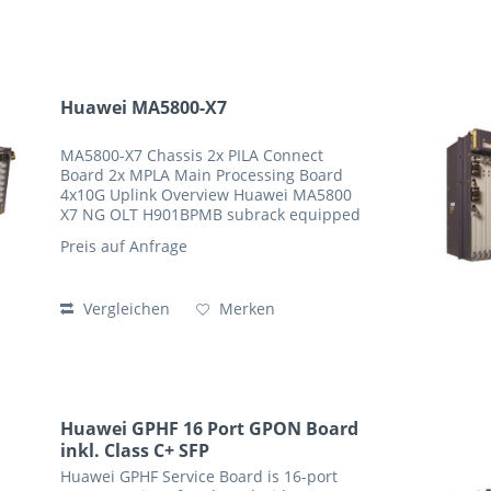
Huawei MA5800-X7
MA5800-X7 Chassis 2x PILA Connect
Board 2x MPLA Main Processing Board
4x10G Uplink Overview Huawei MA5800
X7 NG OLT H901BPMB subrack equipped
with 2xH901MPLA, 2xH901PILA Comes
Preis auf Anfrage
with 2PCS power cable, 1PCS earth cable,
accessory package...
Vergleichen
Merken
Huawei GPHF 16 Port GPON Board
inkl. Class C+ SFP
Huawei GPHF Service Board is 16-port