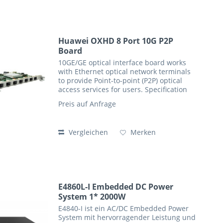
Huawei OXHD 8 Port 10G P2P
Board
10GE/GE optical interface board works
with Ethernet optical network terminals
to provide Point-to-point (P2P) optical
access services for users. Specification
Description External ports 8 x 10GE
Preis auf Anfrage
(SFP+)/GE (eSFP/SFP) Forwarding
capability...
Vergleichen
Merken
E4860L-I Embedded DC Power
System 1* 2000W
E4840-I ist ein AC/DC Embedded Power
System mit hervorragender Leistung und