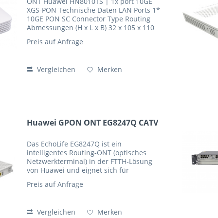
ONT Huawei HN8010TS | 1x port 10GE
XGS-PON Technische Daten LAN Ports 1*
10GE PON SC Connector Type Routing
Abmessungen (H x L x B) 32 x 105 x 110
mm Gewicht Relative Luftfeuchtigkeit 5%
Preis auf Anfrage
a 95% RH (non-condensing)
Betriebstemperatur 0º to...
Vergleichen
Merken
Huawei GPON ONT EG8247Q CATV
Das EchoLife EG8247Q ist ein
intelligentes Routing-ONT (optisches
Netzwerkterminal) in der FTTH-Lösung
von Huawei und eignet sich für
Szenarien mit Wandmontage. Es bietet
Preis auf Anfrage
Ethernet-, WLAN-, RF-, POTS- und USB-
Schnittstellen und ermöglicht...
Vergleichen
Merken