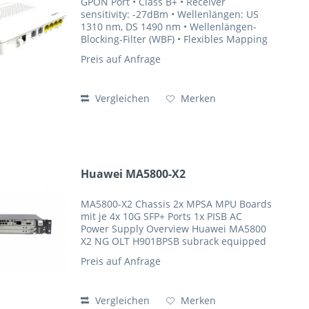
GPON Port • Class B+ • Receiver
sensitivity: -27dBm • Wellenlängen: US
1310 nm, DS 1490 nm • Wellenlängen-
Blocking-Filter (WBF) • Flexibles Mapping
zwischen GEM Port und TCONT • GPON:
Preis auf Anfrage
konsistent mit der in G.984.3 definierten
SN- oder...
Vergleichen
Merken
Huawei MA5800-X2
MA5800-X2 Chassis 2x MPSA MPU Boards
mit je 4x 10G SFP+ Ports 1x PISB AC
Power Supply Overview Huawei MA5800
X2 NG OLT H901BPSB subrack equipped
with 2xH901MPSC, 1xH901PISB Comes
Preis auf Anfrage
with 1PCS power cable, 1PCS earth cable,
accessory...
Vergleichen
Merken