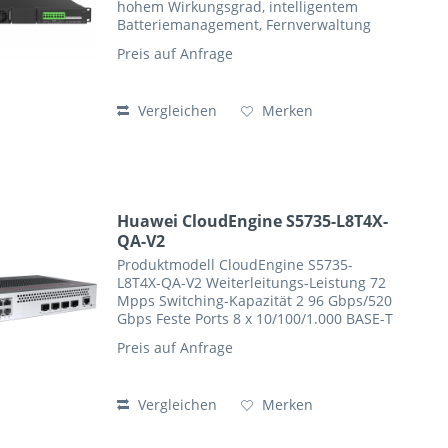
hohem Wirkungsgrad, intelligentem
Batteriemanagement, Fernverwaltung
und einem breiten Bereich der AC-
Preis auf Anfrage
Eingangsspannung. Das System wird mit
1 Stück 2000W...
Vergleichen
Merken
Huawei CloudEngine S5735-L8T4X-
QA-V2
Produktmodell CloudEngine S5735-
L8T4X-QA-V2 Weiterleitungs-Leistung 72
Mpps Switching-Kapazität 2 96 Gbps/520
Gbps Feste Ports 8 x 10/100/1.000 BASE-T
Ports 4 x 10 GE SFP+-Ports PoE Nicht
Preis auf Anfrage
unterstützt AC-Funktionen
Automatisches Erlernen...
Vergleichen
Merken