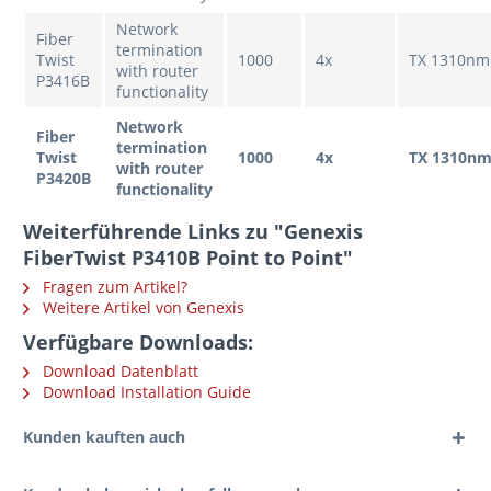
Network
Fiber
termination
Twist
1000
4x
TX 1310nm
with router
P3416B
functionality
Network
Fiber
termination
Twist
1000
4x
TX 1310n
with router
P3420B
functionality
Weiterführende Links zu "Genexis
FiberTwist P3410B Point to Point"
Fragen zum Artikel?
Weitere Artikel von Genexis
Verfügbare Downloads:
Download Datenblatt
Download Installation Guide
Kunden kauften auch