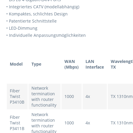
• Integriertes CATV (modellabhängig)
• Kompaktes, schlichtes Design
• Patentierte Schnittstelle
• LED-Dimmung
• Individuelle Anpassungsmöglichkeiten
WAN
LAN
Wavelengt
Model
Type
(Mbps)
Interface
TX
Network
Fiber
termination
Twist
1000
4x
TX 1310nm
with router
P3410B
functionality
Network
Fiber
termination
Twist
1000
4x
TX 1310nm
with router
P3411B
functionality