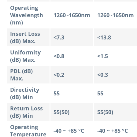
Operating
Wavelength
1260~1650nm
1260~1650nm
(nm)
Insert Loss
<7.3
<13.8
(dB) Max.
Uniformity
<0.8
<1.5
(dB) Max.
PDL (dB)
<0.2
<0.3
Max.
Directivity
55
55
(dB) Min
Return Loss
55(50)
55(50)
(dB) Min
Operating
-40 ~ +85 °C
-40 ~ +85 °C
Temperature