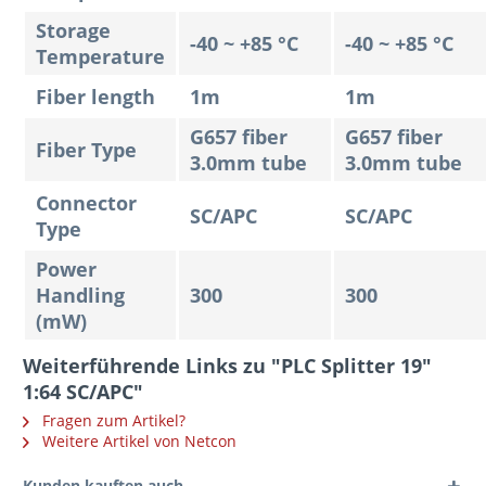
Storage
-40 ~ +85 °C
-40 ~ +85 °C
Temperature
Fiber length
1m
1m
G657 fiber
G657 fiber
Fiber Type
3.0mm tube
3.0mm tube
Connector
SC/APC
SC/APC
Type
Power
Handling
300
300
(mW)
Weiterführende Links zu "PLC Splitter 19"
1:64 SC/APC"
Fragen zum Artikel?
Weitere Artikel von Netcon
Kunden kauften auch