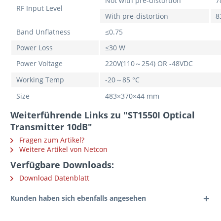
Not with pre-distortion
7
RF Input Level
With pre-distortion
8
Band Unflatness
≤0.75
Power Loss
≤30 W
Power Voltage
220V(110～254) OR -48VDC
Working Temp
-20～85 °C
Size
483×370×44 mm
Weiterführende Links zu "ST1550I Optical
Transmitter 10dB"
Fragen zum Artikel?
Weitere Artikel von Netcon
Verfügbare Downloads:
Download Datenblatt
Kunden haben sich ebenfalls angesehen