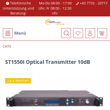
Telefonische
Mo-Do 08:00 - 17:00
+43 7733 - 20717
Unterstützung und
Uhr, Fr 08:00 - 12:30
Beratung:
Uhr
Menü
CATV
ST1550I Optical Transmitter 10dB
ca 4 Wochen