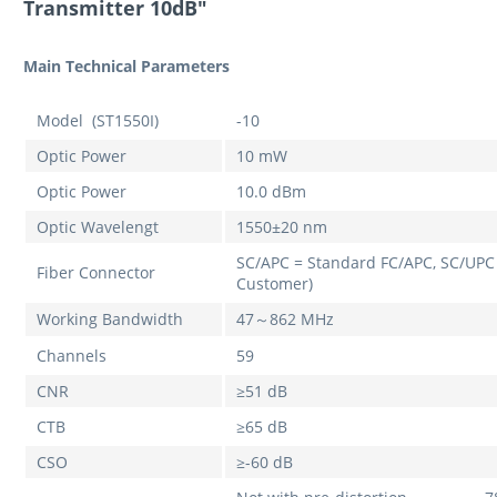
Transmitter 10dB"
Main Technical Parameters
Model (ST1550I)
-10
Optic Power
10 mW
Optic Power
10.0 dBm
Optic Wavelengt
1550±20 nm
SC/APC = Standard
FC/APC, SC/UPC 
Fiber Connector
Customer)
Working Bandwidth
47～862 MHz
Channels
59
CNR
≥51 dB
CTB
≥65 dB
CSO
≥-60 dB